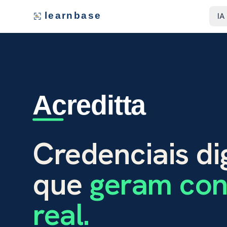
learnbase
IA
Acreditta
Credenciais dig
que
geram con
real.