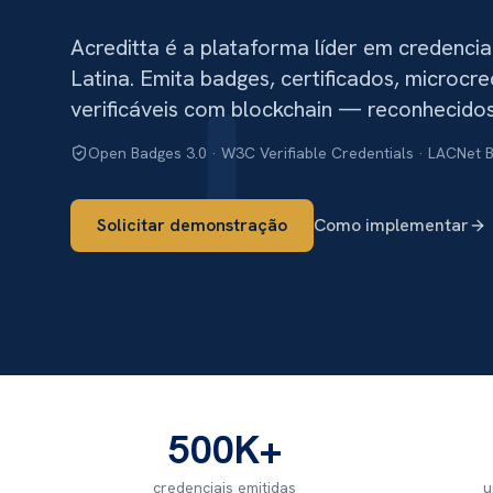
Acreditta é a plataforma líder em credenciai
Latina. Emita badges, certificados, microcr
verificáveis com blockchain — reconhecido
Open Badges 3.0 · W3C Verifiable Credentials · LACNet 
Solicitar demonstração
Como implementar
500K+
credenciais emitidas
u