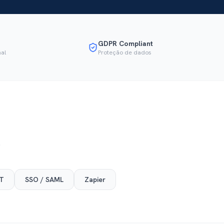
GDPR Compliant
nal
Proteção de dados
.
ST
SSO / SAML
Zapier