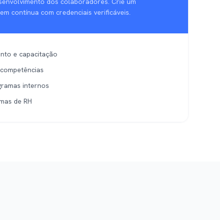
senvolvimento dos colaboradores. Crie um
m contínua com credenciais verificáveis.
ento e capacitação
 competências
ramas internos
rmas de RH