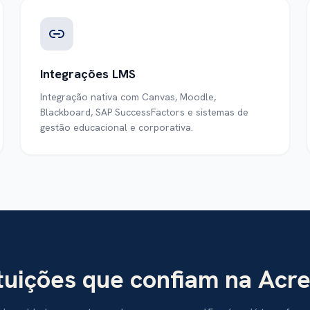
Integrações LMS
Integração nativa com Canvas, Moodle,
Blackboard, SAP SuccessFactors e sistemas de
gestão educacional e corporativa.
ituições que confiam na Acre