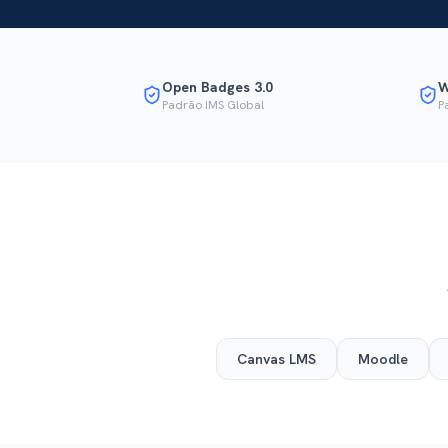
Open Badges 3.0
W
Padrão IMS Global
P
Canvas LMS
Moodle