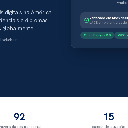
Emiti
s digitais na América
Verificado em blockchai
edenciais e diplomas
LACNet · Autenticidade
s globalmente.
Open Badges 3.0
W3C 
Blockchain
92
15
niversidades parceiras
países de atuação