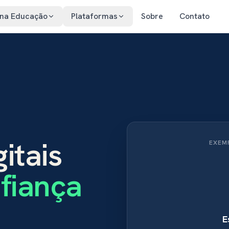
 na Educação
Plataformas
Sobre
Contato
itais
EXEM
fiança
E