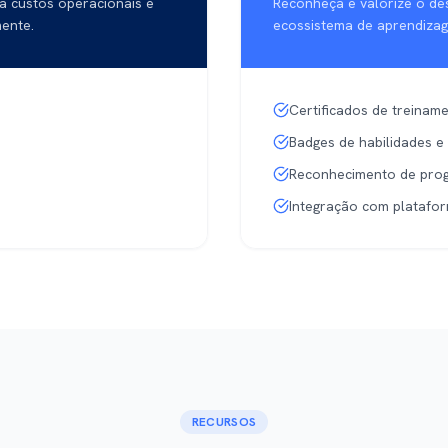
a custos operacionais e
Reconheça e valorize o de
mente.
ecossistema de aprendizage
Certificados de treinam
Badges de habilidades e
Reconhecimento de prog
Integração com platafo
RECURSOS