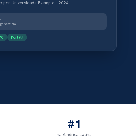
do por Universidade Exemplo · 2024
n
 garantida
VC
Portátil
#1
na América Latina